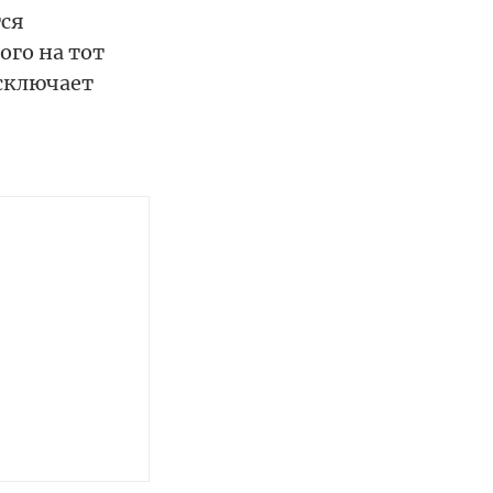
тся
ого на тот
исключает