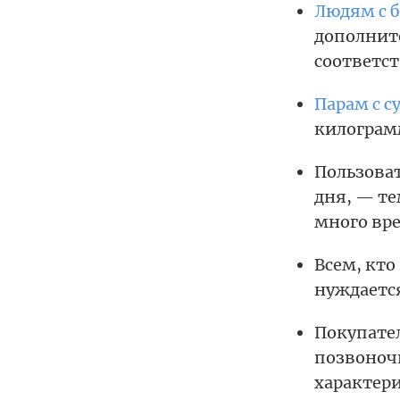
Людям с 
дополните
соответст
Парам с с
килограм
Пользова
дня, — те
много вре
Всем, кто
нуждается
Покупате
позвоноч
характер