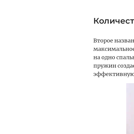
Количест
Второе назван
максимальное
на одно спаль
пружин созда
эффективную 