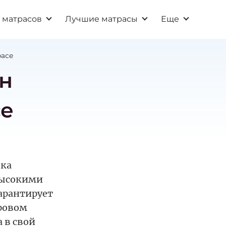
 матрасов
Лучшие матрасы
Еще
расе
ин
се
ока
высокими
арантирует
оровом
 в свой