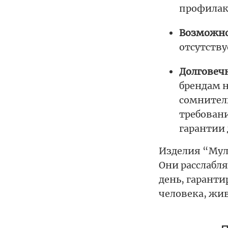
профилак
Возможно
отсутству
Долговечн
брендам 
сомнитель
требовани
гарантии 
Изделия “Мул
Они расслабля
день, гаранти
человека, жи