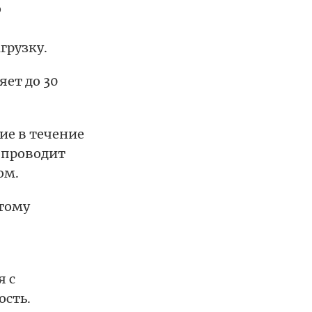
о
грузку.
яет до 30
е в течение
, проводит
ом.
отому
,
я с
ость.