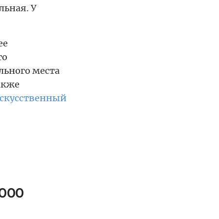
льная. У
ее
то
льного места
акже
скусственный
1000