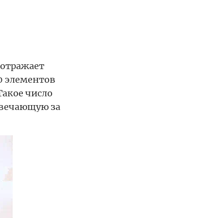
и отражает
0 элементов
Такое число
твечающую за