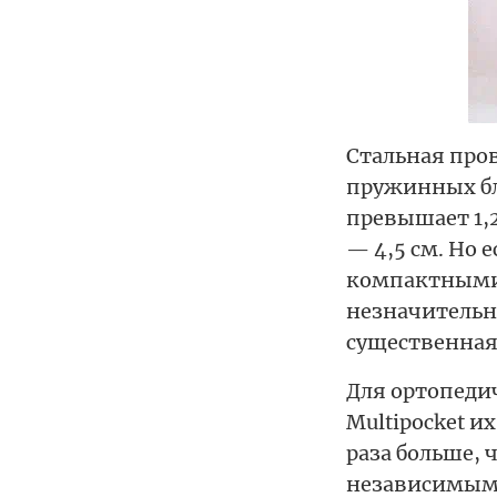
Стальная про
пружинных бл
превышает 1,
— 4,5 см. Но 
компактными 
незначительн
существенная
Для ортопеди
Multipocket и
раза больше, 
независимыми