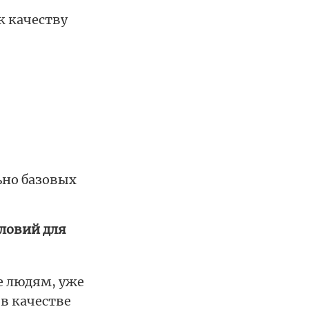
к качеству
ьно базовых
ловий для
е людям, уже
в качестве