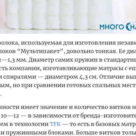
волока, используемая для изготовления неза
оков “Мультипакет”, довольно тонкая. Ее ди
2—1,3 мм. Диаметр самих пружин в стандарт
есть компании, изготавливающие матрасы с ещ
спиралями — диаметром 4,3 см. Отличие вы
ым, но при сравнении готовых спальных мест
.
чности имеет значение и количество витков н
х 10—12 — в зависимости от бренда-изготовите
чем в технологии
TFK
— то есть в базовых матр
 пружинными блоками. Больше витков толь