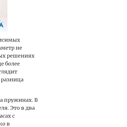
висимых
аметр не
ных решениях
е более
глядит
 разница
а пружинах. В
ля. Это в два
асах с
ко в