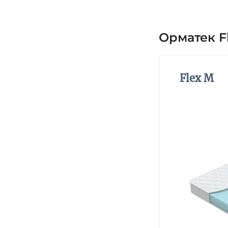
Орматек F
Flex M