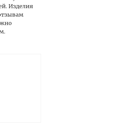
ей. Изделия
 отзывам
ожно
м.