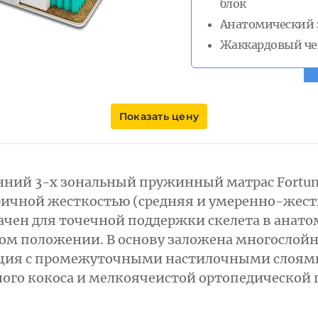
блок
Анатомический
Жаккардовый че
Показать цену
нний 3-х зональный пружинный матрас Fortun
ичной жесткостью (средняя и умеренно-жест
ачен для точечной поддержки скелета в анат
ом положении. В основу заложена многослой
ция с промежуточными настилочными слоям
ого кокоса и мелкоячеистой ортопедической 