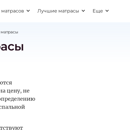
 матрасов
Лучшие матрасы
Еще
 матрасы
расы
ются
а цену, не
 определению
 спальной
утствуют