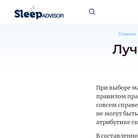
Главная
Луч
При выборе м
правилом прав
совсем справ
не могут быт
атрибутике ск
В составленн