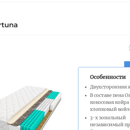
rtuna
Особенности
Двухсторонняя 
В составе пена O
кокосовая койра
хлопковый войл
3-х зональный
независимый п