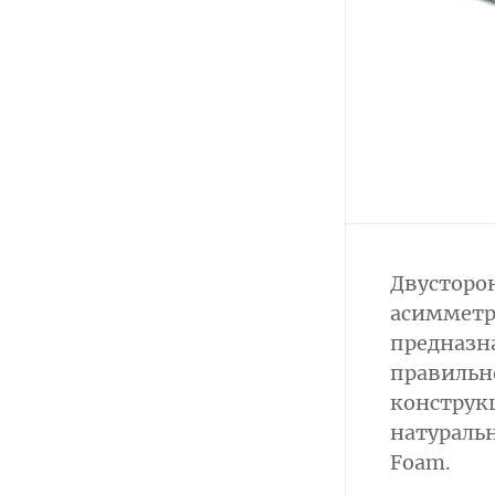
Двусторо
асимметр
предназн
правильн
конструк
натуральн
Foam.