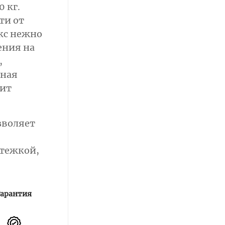
0 кг.
ти от
кс нежно
ения на
,
дная
рит
зволяет
стежкой,
Гарантия