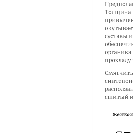
Предполаг
Толщина –
привычек
окутывает
суставы и
обеспечи
органика 
прохладу
Смягчить
синтепоно
располза
сшитый и
Жесткос