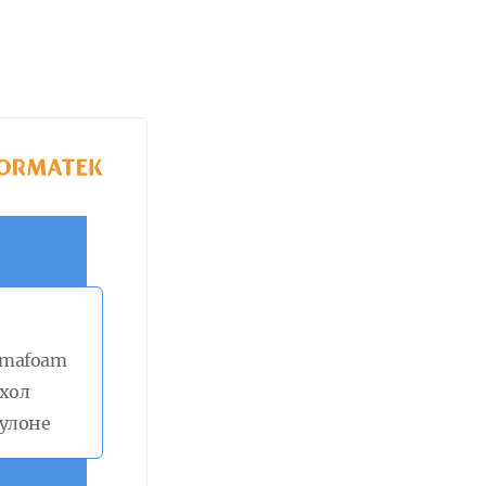
ormafoam
хол
рулоне