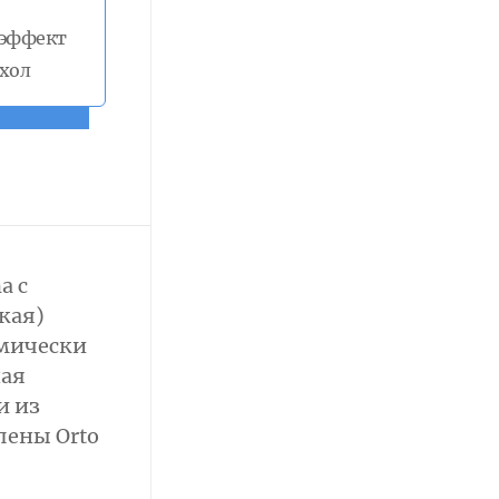
 эффект
хол
a с
кая)
омически
ная
и из
пены Orto