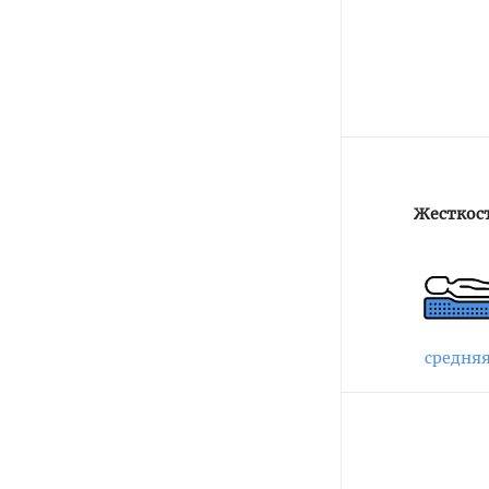
Жесткос
средня