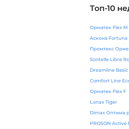
Топ-10 н
Орматек Flex M
Аскона Fortuna
Промтекс Ориент
Sontelle Libre Ro
Dreamline Basic 
Comfort Line Eco
Орматек Flex F
Lonax Tiger
Dimax Оптима р
PROSON Active 