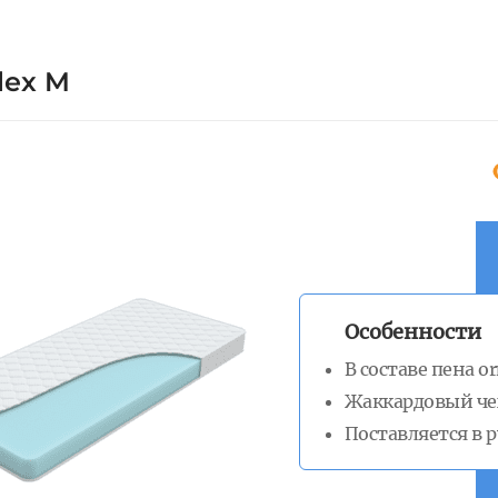
lex M
Особенности
В составе пена 
Жаккардовый че
Поставляется в 