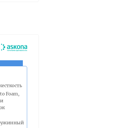
жесткость
rto Foam,
 и
ок
ружинный