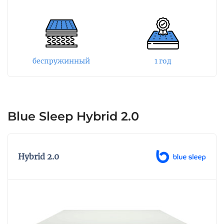
теплого времени года верхний слой выполнен
из натурального хлопка. Материал
износостойкий, и в жаркое время матрас не
нагревается, а сохраняет прохладу спального
места. “Зимняя сторона” чехла выполнена из
натуральной шерсти тонкорунного мериноса.
беспружинный
1 год
В холодное время шерсть сохраняет тепло и
добавляет мягкость. Высота данного матраса
составляет 16 см. Жесткость сторон
одинаковая, высокая.
Blue Sleep Hybrid 2.0
Hybrid 2.0