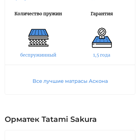
антибактериальными свойствами,
гарантируя сохранение гигиеничности
Количество пружин
Гарантия
спального места и обеспечение его свежести.
Верх чехла выполнен из высококачественного
хлопкового трикотажа, а боковые стороны
выполнены из высококачественного
хлопкового жаккарда. Чехол улучшает
вентиляцию внутренних слоев наполнителя,
беспружинный
1,5 года
а верхний комфортный слой приятен на
ощупь.
Все лучшие матрасы Аскона
Eco Line FIRM разработан по технологии Turn
Free. Эта технология позволяет избавиться от
утомительных переворачиваний матраса,
сохраняя все потребительские свойства при
длительной эксплуатации.
Орматек Tatami Sakura