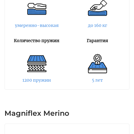
латексированной кокосовой койры. Оба
материала упругие, эластичные,
гипоаллергенные и хорошо пропускают
воздух, не позволяя пыли и микробам
умеренно-высокая
до 160 кг
скапливаться внутри.
Количество пружин
Гарантия
Пружинный блок изолирован от мягких слоев
прослойкой из войлока, которая защищает
пружины от деформации и
преждевременного износа. Матрас имеет
усиленный периметр из пены повышенной
плотности, не позволяя краям проседать от
1200 пружин
5 лет
нагрузки. По бокам расположены ручки,
которые облегчают переворачивание матраса,
а также имеются аэраторы для
дополнительной вентиляции слоев.
Magniflex Merino
Чехол матраса выполнен из трикотажа,
стеганного на пене Memory и синтепоне.