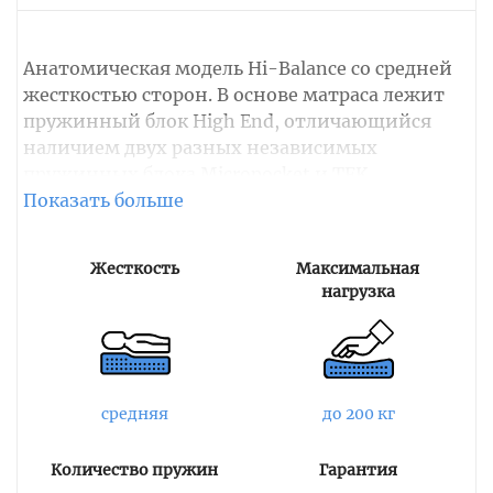
Анатомическая модель Hi-Balance со средней
жесткостью сторон. В основе матраса лежит
пружинный блок High End, отличающийся
наличием двух разных независимых
пружинных блока Micropocket и TFK.
Пружины TFK обеспечивают надежную основу
изделия имея 620 витков, а Micropocket
располагается над TFK с 2000 пружинами,
Жесткость
Максимальная
создавая точечную поддержку позвоночника
нагрузка
спящего, не передавая движения соседним
виткам и равномерно распределяя
оказываемое давление по всей площади
спального места. Партнеры с большой
разницей в весе чувствуют себя комфортно,
средняя
до 200 кг
так как не создается эффект волны при
движениях.
Количество пружин
Гарантия