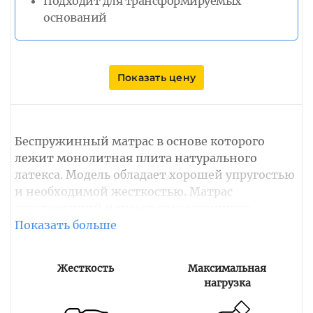
Подходит для трансформируемых
оснований
Показать цену
Беспружинный матрас в основе которого
лежит монолитная плита натурального
латекса. Модель обладает хорошей упругостью
и необходимой жесткостью. Матрас
двусторонний и имеет симметричную
среднюю жесткость сторон. Сквозная
зональная перфорация плиты латекса создает
отличную воздухопроницаемость, создавая
Жесткость
Максимальная
оптимальный микроклимат и поддерживая
нагрузка
свежесть изделия. Латекс обеспечивает
отличную анатомическую поддержку