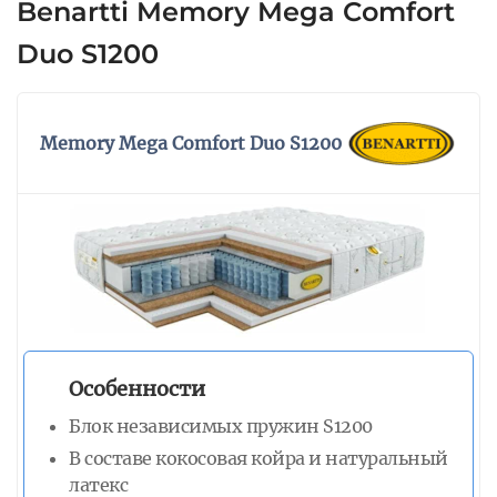
Benartti Memory Mega Comfort
Производитель предлагает на выбор 2 вида
чехла: из жаккарда и трикотажа,
Duo S1200
простеганным на волокне холфитекс. Оба
материала отличаются высокой
износостойкостью и сохранением
Memory Mega Comfort Duo S1200
гигиеничности спального места. Высота
модели – 27 см.
Особенности
Блок независимых пружин S1200
В составе кокосовая койра и натуральный
латекс