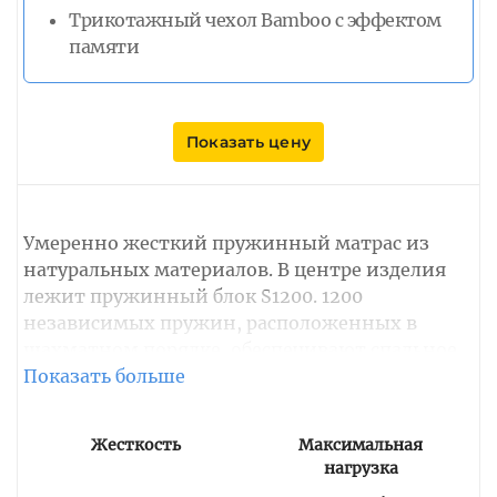
Трикотажный чехол Bamboo с эффектом
памяти
Показать цену
Умеренно жесткий пружинный матрас из
натуральных материалов. В центре изделия
лежит пружинный блок S1200. 1200
независимых пружин, расположенных в
шахматном порядке, обеспечивают спальное
место качественной анатомической
поддержкой уязвимых отделов позвоночника.
Обе стороны имеют одинаковую степень
Жесткость
Максимальная
жесткости за счет комбинирования
нагрузка
наполнителя натурального латекса и