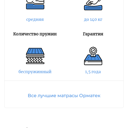
позвоночника, а средняя жесткость позволяет
комфортно располагаться на спальном месте
и принимать любые удобные позы во время
средняя
до 140 кг
сна.
Количество пружин
Гарантия
Tatami Sakura подходит для
трансформируемых оснований, благодаря
наличию прорезей в латексе. Трикотажный
чехол, простеганный на гипоаллергенном
волокне, имеет по периметру 3D-сетку,
которая улучшает воздухообмен внутри
беспружинный
1,5 года
мягкого слоя основания. Высота изделия
составляет 21 см, а максимально допустимая
нагрузка на одно спальное место может
Все лучшие матрасы Орматек
достигать 140 кг.