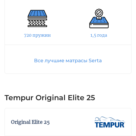
войлока равномерно распределяет нагрузку на
все слои изделия. Пена Oxy Comfort улучшает
вентиляцию наполнителя и защищает от
образования и развития микроорганизмов.
720 пружин
1,5 года
Чехол матраса выполнен из премиального
бельгийского жаккарда с волокнами сосны и
холлотека. Его верхний слой выполнен по
Все лучшие матрасы Serta
технологии Cool Balance Fabric Technology,
которая обеспечивает температурный
комфорт и сохраняет гигиену спального
места.
Tempur Original Elite 25
Original Elite 25