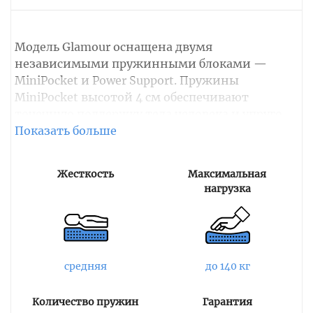
Модель Glamour оснащена двумя
независимыми пружинными блоками —
MiniPocket и Power Support. Пружины
MiniPocket высотой 4 см обеспечивают
точечную поддержку тела человека и упруго
реагирует на движения, способствуя быстрому
засыпанию без ворочаний. Пружины Power
Support снимают напряжение с мышц и
Жесткость
Максимальная
поддерживают правильное анатомическое
нагрузка
положение позвоночника.
Мягкие слои представлены 7-зональным
натуральным латексом, белым войлоком и
пеной Oxy Comfort. Латекс имеет разные зоны
средняя
до 140 кг
жесткости и способен выдерживает большие
нагрузки с быстрым восстановлением
Количество пружин
Гарантия
первоначальной формы. Прослойка белого