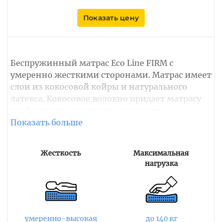
Показать цену
Беспружинный матрас Eco Line FIRM с
умеренно жесткими сторонами. Матрас имеет
слои из кокосовой койры и натурального
латекса. Кокосовое волокно придает матрасу
необходимую жесткость, упругость и
равномерно распределяет оказываемую
нагрузку по всей спальной площади. Слой
латекса повторяет форму тела человека и
Жесткость
Максимальная
создает качественную анатомическую
нагрузка
поддержку позвоночника. Также латекс
поглощает движения, что благотворно влияет
на качество сна.
Материалы гипоаллергенны и обладают
умеренно-высокая
до 140 кг