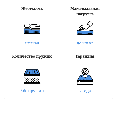
разработана и запатентована холдингом
Жесткость
Максимальная
Consul. Энергетические поля, создаваемые
нагрузка
пружинным блоком, позволяют быстрее
расслабляться мышцам.
Настилочные слои представлены в матраса
натуральным латексом и пеной Мемориформ.
низкая
до 120 кг
С одной стороны лежит только 4
сантиметровый слой меморикса, повторяя и
Количество пружин
Гарантия
запоминая изгибы тела человека. Материал с
эффектом памяти создает мягкое и
обволакивающее спальное место, сохраняя
поддержку позвоночника, и позволяет телу
быстро расслабиться без обратного давления. С
другой стороны – комбинированные слои
660 пружин
2 года
латекса и мемориформ. Латекс добавляет
упругость и эластичность, улучшая
ортопедические характеристики матраса.