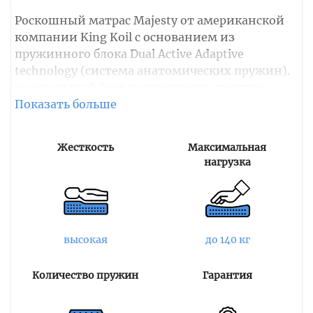
Роскошный матрас Majesty от американской
компании King Koil с основанием из
пружинного блока Dual Active Adaptive
technology (система анатомических пружин).
7-зональный блок независимых пружин
создает качественную точечную поддержку
позвоночника и поглощает любые движения
не нарушая качества сна. Модель имеет
Жесткость
Максимальная
высокую степень жесткости с обеих сторон.
нагрузка
Мягкие слои представлены 7-зональным
натуральным латексом и двумя пенами
Comfort разной плотности. Разные зоны
жесткости латекса обеспечивают хорошую
высокая
до 140 кг
ортопедическую поддержку и равномерно
распределяют оказываемую нагрузку, не
Количество пружин
Гарантия
отдавая обратного давления спящему. Пены,
разработанные по технологии Airflow,