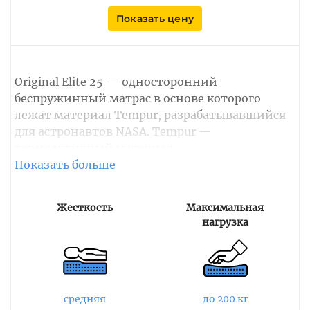
Показать цену
Original Elite 25 — односторонний
беспружинный матрас в основе которого
лежат материал Tempur, разрабатывавшийся
для астронавтов NASA. Tempur —
термоактивный материал,
подстраивающийся под контуры тела
человека. Нагрузка равномерно
распределяется по всей поверхности исключая
Жесткость
Максимальная
дискомфорт в точках усиленного давления,
нагрузка
благодаря чему человек может легко
принимать любые удобные позы, быстро
расслабляться и засыпать, без нарушения
правильного анатомического положения.
средняя
до 200 кг
Верхний слой Tempur Comfort добавляет