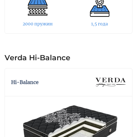
придают матрасу жесткость, плотность и
улучшают микроклимат спального места.
Верхний слой матраса выполнен из
2000 пружин
1,5 года
стеганного натурального хлопка. Материал
улучшает воздухообмен внутренних слоев
наполнителя и придает спальному месту
комфортность, мягкость и уют.
Verda Hi-Balance
Hi-Balance