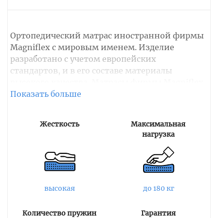
Ортопедический матрас иностранной фирмы
Magniflex с мировым именем. Изделие
разработано с учетом европейских
стандартов, и в его составе материалы
высокого качества. Матрасы фирмы Magniflex
популярны во всем мире. Импортная модель
привозится прямо из Италии в вакуумной
рулонной упаковке. В основании матраса
Жесткость
Максимальная
лежит монолитная плита пены Elioform
нагрузка
Magniflex. Пена имеет высокую плотность,
обеспечивает хороший уровень
воздухопроницаемости и обеспечивает
качественную и упругую поддержку спины.
высокая
до 180 кг
Матрас оснащен несъемным чехлом с
системой комфортности Зима/Лето. Для
Количество пружин
Гарантия