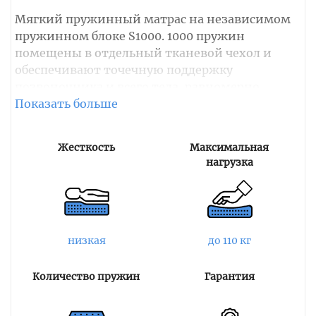
Мягкий пружинный матрас на независимом
пружинном блоке S1000. 1000 пружин
помещены в отдельный тканевой чехол и
обеспечивают точечную поддержку
позвоночника и всего тела, равномерно
распределяет нагрузку.
Мягкий настилочный слой представлен
Жесткость
Максимальная
искусственным латексом. По своим свойствам
нагрузка
материал похож на натуральный латекс. Он
также обладает эластичностью, упругостью,
прочностью и износостойкостью. Разделяет
пружинный блок и наполнитель слой из
войлока.
низкая
до 110 кг
Чехол матраса — хлопковый жаккард,
Количество пружин
Гарантия
простеганный на холлконе. Ткань имеет
антибактериальную пропитку Sanitized, не
позволяющая развиваться микробам и другим