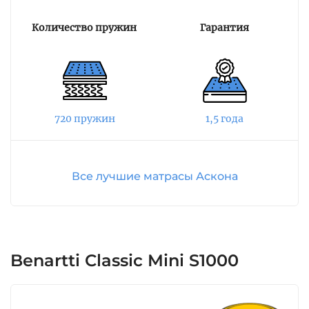
Матрас изготовлен по технологии Turn Free.
Матрас не надо переворачивать: при
Количество пружин
Гарантия
эксплуатации с одной стороны сохраняет
упругость и первоначальный внешний вид.
Чехол матраса выполнен из мягкого
бельгийского трикотажа c вискозой. Высота
модели – 21 см. Модель подходит для людей с
720 пружин
1,5 года
чутким сном и для пар с разницей в весе.
Сочетание наполнителя и пружинного блока
не позволяет передавать движение. Также у
Все лучшие матрасы Аскона
данной модели нет ограничений по весу.
Benartti Classic Mini S1000