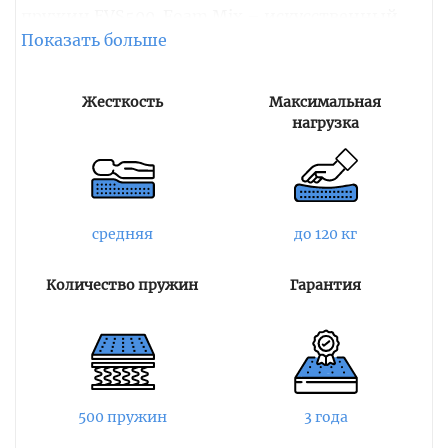
пружин EVS500. Foam Mix – искусственный
латекс, схожий по своим качествам с
натуральным. Он также обладает упругостью,
эластичностью и прочностью.
Жесткость
Максимальная
нагрузка
Пружинный блок EVS500 содержит 250
пружин на квадратный метр и обеспечивает
должную поддержку спины, равномерно
распределяя нагрузку и точечно поддерживая
позвоночник в правильном положении.
средняя
до 120 кг
Чехол изделия несъемный и выполнен из
Количество пружин
Гарантия
легкой, практичной и износостойкой
трикотажной ткани. Высота модели
составляет 21 см.
500 пружин
3 года