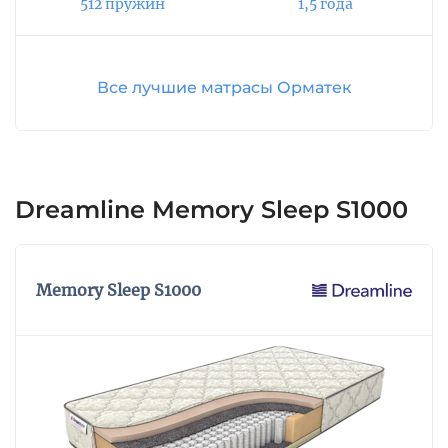
512 пружин
1,5 года
выполнен из мягкого трикотажа с 3D сеткой,
обеспечивающий влаго- и воздухообмен и
создающий оптимальный микроклимат.
Все лучшие матрасы Орматек
Высота – 20 см.
Dreamline Memory Sleep S1000
Memory Sleep S1000