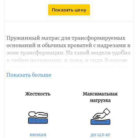
Показать цену
Пружинный матрас для трансформируемых
оснований и обычных кроватей с надрезами в
зоне трансформации. На такой модели удобно
в любом положении: и лежа, и сидя. В основе
матраса лежат 7-зональный пружинный блок
Hour Glass ("Песочные часы"),
высокоэластичная пена Orto Foam и пена с
«памятью» формы Memory Foam.
Жесткость
Максимальная
нагрузка
Ортопедический эффект от пружинного блока
усиливается ортопеной, а пена с эффектом
памяти придает спальному месту мягкость, а
также равномерно распределяет нагрузку на
матрас и нормализует кровообращение.
низкая
до 140 кг