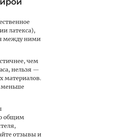
ойрой
чественное
ии латекса),
ия между ними
астичнее, чем
раса, нельзя —
х материалов.
, меньше
ы
по общим
теля,
айте отзывы и