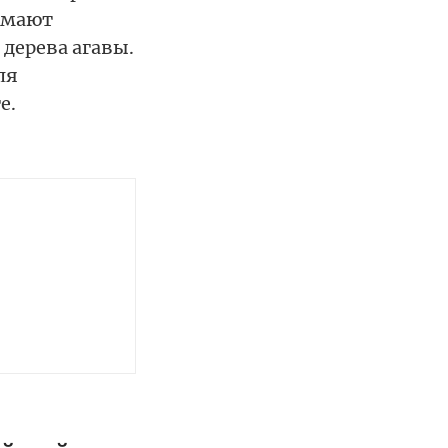
имают
 дерева агавы.
ля
е.