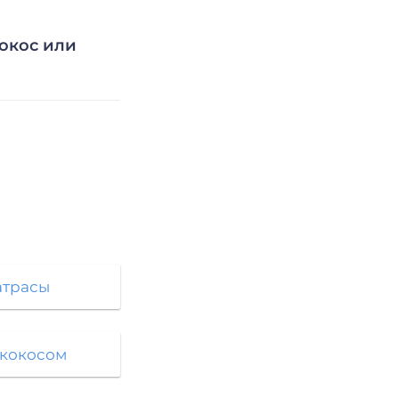
кокос или
атрасы
 кокосом