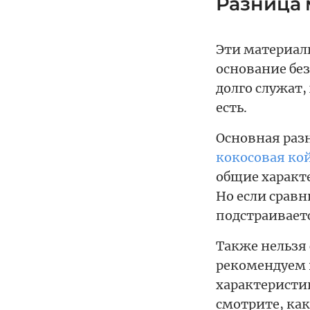
Разница 
Эти материал
основание без
долго служат
есть.
Основная разн
кокосовая ко
общие характе
Но если сравн
подстраиваетс
Также нельзя 
рекомендуем 
характеристи
смотрите, ка