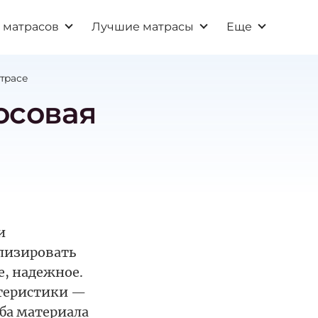
 матрасов
Лучшие матрасы
Еще
атрасе
осовая
и
ализировать
е, надежное.
ктеристики —
Оба материала