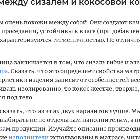
между сизалем и кокосовой к
ы очень похожи между собой. Они создают ка
 проседания, устойчивы к влаге (при добавлен
, характеризуются гигиеничностью. Но отлич
ица заключается в том, что сизаль гибче и эл
йра
. Сказать, что это определяет свойства мат
ристики изделия зависят от особенностей все
ивать изолированно, то кокос жестче, тверже
я под тело.
сказать, что из этих двух вариантов лучше. М
выбирать не по отдельным наполнителям, а 
кам продукции. Изучайте описание производи
кие
наполнители
использованы в матрасе, чит