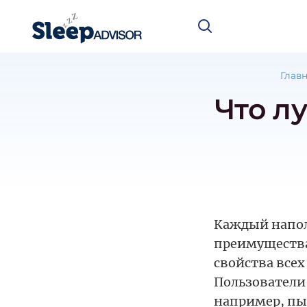
Глав
Что л
Каждый напол
преимущества
свойства всех
Пользователи
например, пыт