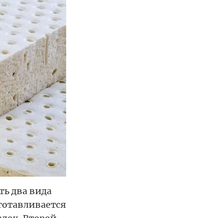
ть два вида
готавливается