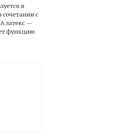
зуется в
в сочетании с
А латекс —
яет функцию