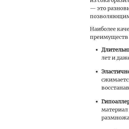
из сока брази
— это разнов
позволяющими
Наиболее кач
преимуществ
Длительн
лет и даж
Эластично
сжимается
восстанав
Гипоаллер
материал 
размножа