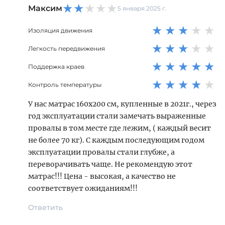
★
★
★
★
★
М
Максим
5 января 2025 г.
★
★
★
★
★
Изоляция движения
★
★
★
★
★
Легкость передвижения
★
★
★
★
★
Поддержка краев
★
★
★
★
★
Контроль температуры
У нас матрас 160х200 см, купленные в 2021г., через
год эксплуатации стали замечать выраженные
провалы в том месте где лежим, ( каждый весит
не более 70 кг). С каждым последующим годом
эксплуатации провалы стали глубже, а
переворачивать чаще. Не рекомендую этот
матрас!!! Цена - высокая, а качество не
соответствует ожиданиям!!!
Ответить