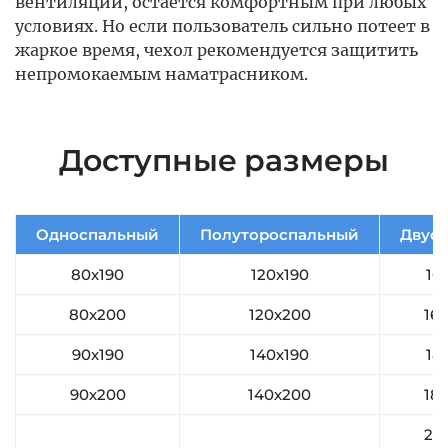
вентиляции, остается комфортным при любых
условиях. Но если пользователь сильно потеет в
жаркое время, чехол рекомендуется защитить
непромокаемым наматрасником.
Доступные размеры
Односпальный
Полутороспальный
Двус
80х190
120х190
16
80x200
120х200
16
90х190
140х190
18
90х200
140х200
18
20