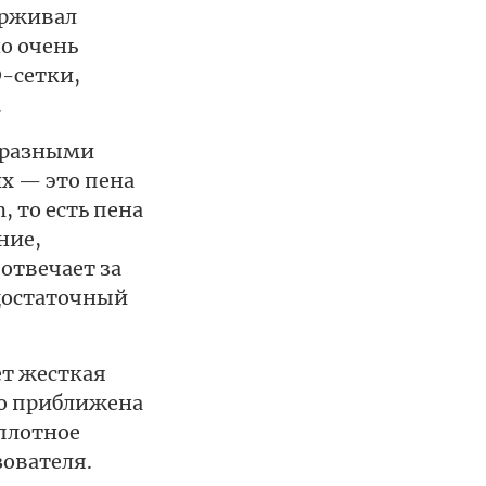
ерживал
о очень
D-сетки,
.
с разными
х — это пена
 то есть пена
ние,
отвечает за
достаточный
ет жесткая
но приближена
 плотное
зователя.