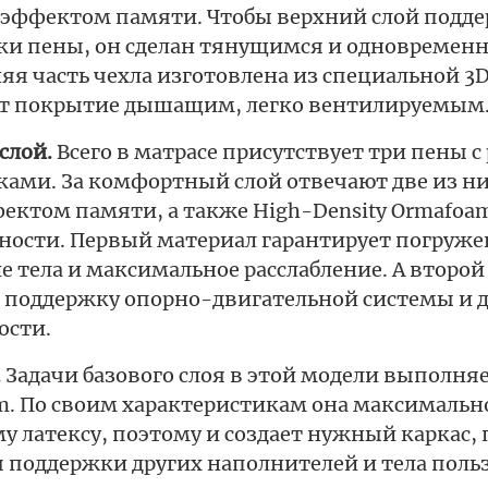
с эффектом памяти. Чтобы верхний слой подд
ки пены, он сделан тянущимся и одновременн
я часть чехла изготовлена из специальной 3
ет покрытие дышащим, легко вентилируемым
слой.
Всего в матрасе присутствует три пены 
ками. За комфортный слой отвечают две из ни
ектом памяти, а также High-Density Ormafoam,
ности. Первый материал гарантирует погруже
 тела и максимальное расслабление. А второй 
, поддержку опорно-двигательной системы и 
ости.
.
Задачи базового слоя в этой модели выполня
m. По своим характеристикам она максималь
у латексу, поэтому и создает нужный каркас,
 поддержки других наполнителей и тела поль