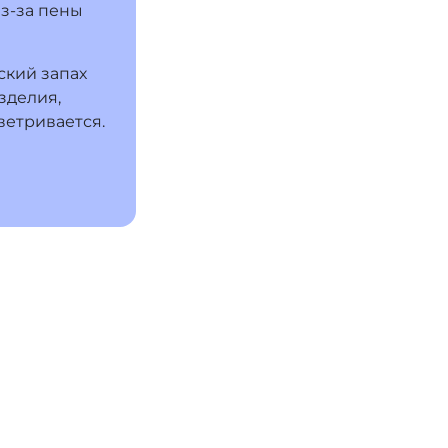
з-за пены
кий запах
зделия,
ветривается.