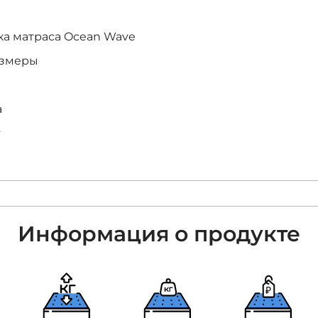
ка матраса
Ocean Wave
азмеры
а
т
Информация о продукте