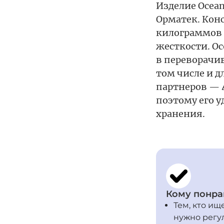
Изделие Ocea
Орматек. Кон
килограммов (
жесткости. Ос
в переворачив
том числе и д
партнеров — 4
поэтому его у
хранения.
Кому понра
Тем, кто ищ
нужно регу