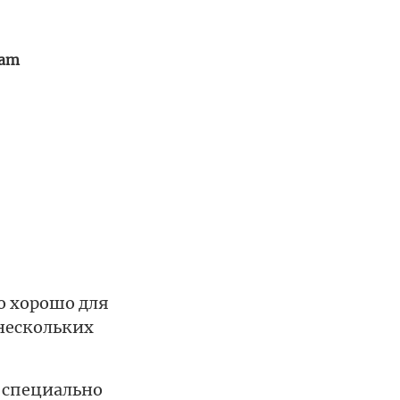
oam
о хорошо для
нескольких
н специально