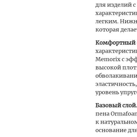
для изделий 
характеристи
легким. Нижня
которая дела
Комфортный 
характеристи
Memorix с эфф
высокой плот
обволакивание
эластичность
уровень упруг
Базовый слой
пена Ormafoa
к натуральном
основание для