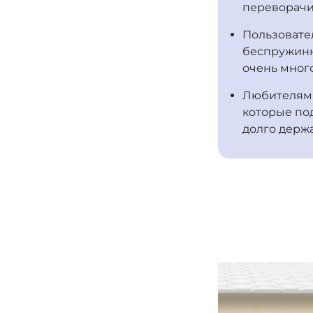
переворачи
Пользовате
беспружинн
очень много
Любителям 
которые по
долго держ