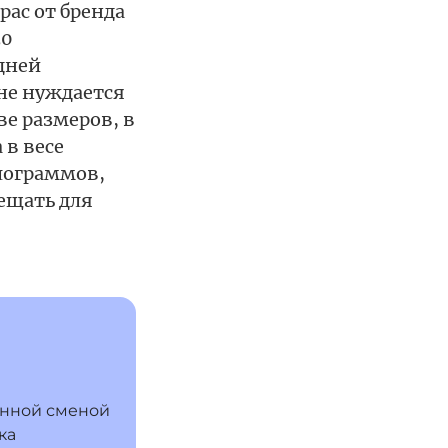
ас от бренда
30
дней
 не нуждается
е размеров, в
 в весе
илограммов,
ещать для
янной сменой
ка