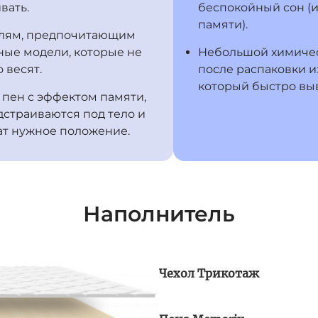
вать.
беспокойный сон (и
памяти).
лям, предпочитающим
ые модели, которые не
Небольшой химичес
 весят.
после распаковки и
который быстро вы
пен с эффектом памяти,
дстраиваются под тело и
ат нужное положение.
Наполнитель
Чехол Трикотаж