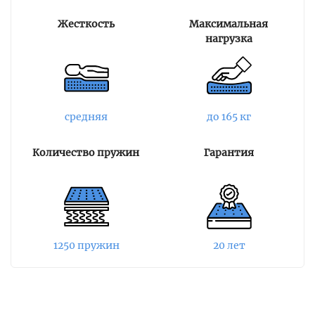
пружины, которая заключается в том, что все
Жесткость
Максимальная
пружины находятся всегда в сжатом
нагрузка
состоянии. В таком положении пружины
всегда остаются упругими, независимо от веса
пользователя.
Пружинный блок обрамлен сверху и снизу
средняя
до 165 кг
кокосовой койрой и пеной. Койра придает
матрасу необходимую жесткость и упругость,
Количество пружин
Гарантия
а также улучшает анатомический эффект
пружин. Пена Flexfoam повышает комфорт
изделия, не снижая его жесткости. Матрас
создает качественную поддержку
позвоночника, сохраняя его анатомически
правильное положение.
1250 пружин
20 лет
Чехол матраса съемный и выполнен из ткани
Стрейч-Жаккард со стежкой на спанбонде.
Молния располагается по всему периметру