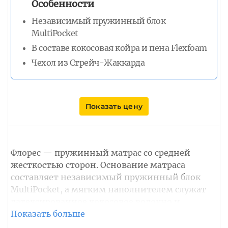
Особенности
Независимый пружинный блок
MultiPocket
В составе кокосовая койра и пена Flexfoam
Чехол из Стрейч-Жаккарда
Показать цену
Флорес — пружинный матрас со средней
жесткостью сторон. Основание матраса
составляет независимый пружинный блок
MultiPocket, а мягким наполнителем служат
латексированное кокосовое волокно и
эластичная пена Flexfoam. Пружины
изготовлены по технологии поджатой