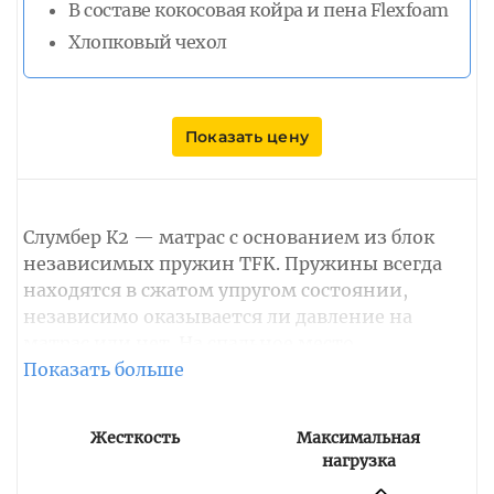
В составе кокосовая койра и пена Flexfoam
Хлопковый чехол
Показать цену
Слумбер К2 — матрас с основанием из блок
независимых пружин TFK. Пружины всегда
находятся в сжатом упругом состоянии,
независимо оказывается ли давление на
матрас или нет. На спальное место
приходится более 500 пружин, оказывающие
хорошое анатомическую поддержку
позвоночника.
Жесткость
Максимальная
нагрузка
Настилочные слои из кокоса и эластичной
пены Flexfoam, придают матрасу