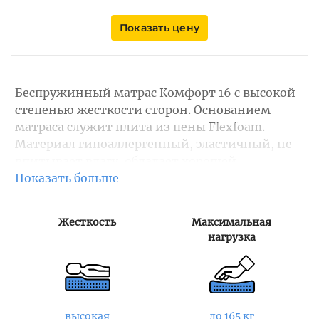
Показать цену
Беспружинный матрас Комфорт 16 с высокой
степенью жесткости сторон. Основанием
матраса служит плита из пены Flexfoam.
Материал гипоаллергенный, эластичный, не
впитывает влагу, обладает хорошей
воздухопроницаемостью и придает матрасу
качественный ортопедический эффект,
равномерно распределяя оказываемое
Жесткость
Максимальная
давление по всей спальной поверхности.
нагрузка
Чехол матраса выполнен из стеганной ткани
Флора Премиум с объемной стежкой на
спанбонде. Ткань изготовлена из хлопка и
полиэстера. Верхний слой изделия
высокая
до 165 кг