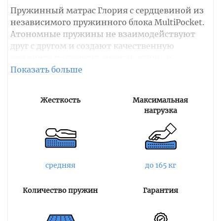
Пружинный матрас Глория с сердцевиной из
независимого пружинного блока MultiPocket.
Атономные пружины не взаимодействуют
друг с другом и создают качественную
точечную поддержку позвоночника в
анатомически правильном положении.
Каждая пружина сжата всегда, независимо от
оказываемого давления на спальное место.
Жесткость
Максимальная
Такой пружинный блок может работать без
нагрузка
деформаций и износа не менее 20 лет, как
заявляет производитель.
Настилочные мягкие слои исполнены из
латекса и кокосовой койры. Наполнитель и
средняя
до 165 кг
пружинный блок совместно образуют
эффективный ортопедический и
Количество пружин
Гарантия
анатомический эффект. Латексированная
койра придает матрасу жесткость.
Натуральный латекс равномерно распределяет