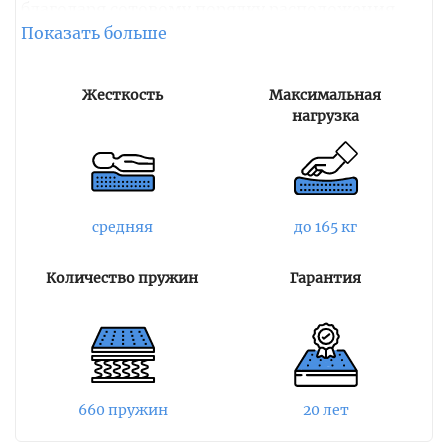
благодаря сотовому порядку расположения
пружин. Таким образом, не образуются
пустого пространства между пружинами и
они точечно поддерживают позвоночник
Жесткость
Максимальная
спящего в любом его положении.
нагрузка
С одной стороны матрас наполняет только
косовое волокно, другая сторона имеет
сочетание кокоса и натурального латекса. Оба
сочетания улучшают анатомические
средняя
до 165 кг
характеристика матраса, придают
необходимую жесткость спальному месту и
Количество пружин
Гарантия
равномерно распределяют оказываемую
нагрузку по всей спальной поверхности.
Чехол изготовлен из ткани Флора Премиум,
состоящая из хлопка и полиэстера,
простеганной на силиконизированном
660 пружин
20 лет
волокне. Наполнитель чехла не накапливает