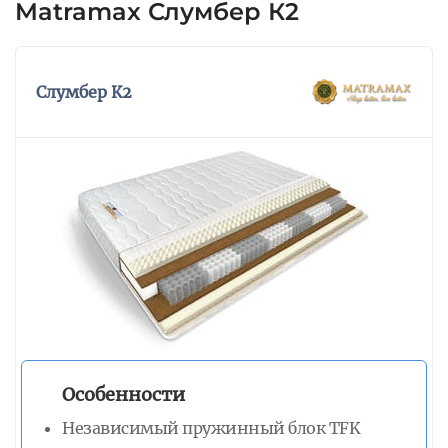
Matramax Слумбер К2
матраса.
Слумбер К2
Особенности
Независимый пружинный блок TFK