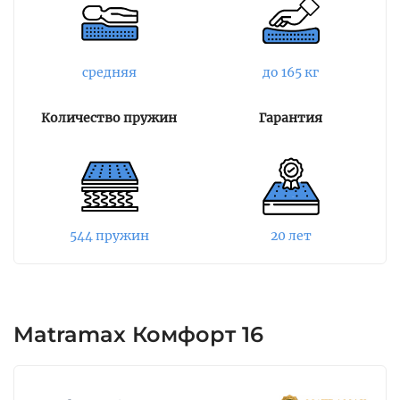
необходимую жесткость и упругость.
Кокосовая койра равномерно распределяет
нагрузку. Верхний слой представленный
средняя
до 165 кг
пеной улучшает мягкость и комфортность
изделия.
Количество пружин
Гарантия
Чехол матраса Слумбер выполнен из
стеганной ткани Флора Премиум, внутри
которого находится полое
силиконизированное волокно. Волокно
формирует рельефную поверхность матраса, а
544 пружин
20 лет
также обеспечивает хорошую
терморегуляцию.
Matramax Комфорт 16