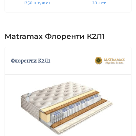
Объемная стежка выполнена на
1250 пружин
20 лет
силиконизированном волокне. Верхний слой
матраса создает комфортные условия для
здорового сна.
Matramax Флоренти К2Л1
Флоренти К2Л1