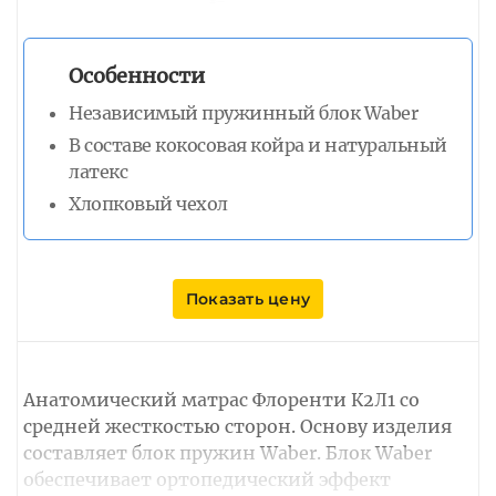
Особенности
Независимый пружинный блок Waber
В составе кокосовая койра и натуральный
латекс
Хлопковый чехол
Показать цену
Анатомический матрас Флоренти К2Л1 со
средней жесткостью сторон. Основу изделия
составляет блок пружин Waber. Блок Waber
обеспечивает ортопедический эффект