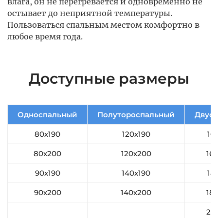
влага, он не перегревается и одновременно не
остывает до неприятной температуры.
Пользоваться спальным местом комфортно в
любое время года.
Доступные размеры
Односпальный
Полутороспальный
Двус
80х190
120х190
16
80x200
120х200
16
90х190
140х190
18
90х200
140х200
18
20