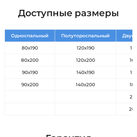
Доступные размеры
Односпальный
Полутороспальный
Двус
80х190
120х190
16
80x200
120х200
16
90х190
140х190
18
90х200
140х200
18
20
20